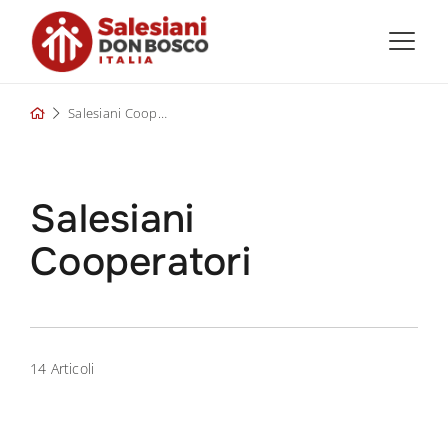
Skip
to
content
Salesiani Cooperatori
Salesiani
Cooperatori
14 Articoli