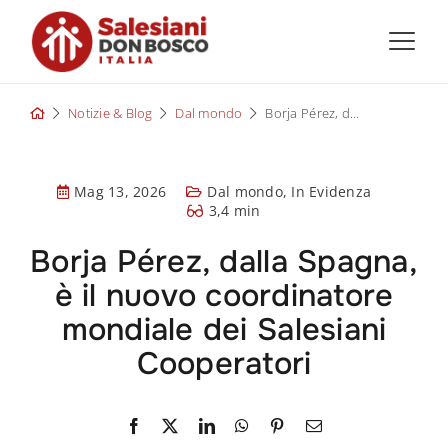
Skip
to
content
Notizie & Blog
Dal mondo
Borja Pérez, dalla Spagna, è il nuovo coordinatore mondiale dei Salesiani Cooperatori
Mag 13, 2026
Dal mondo
,
In Evidenza
3,4 min
Borja Pérez, dalla Spagna,
è il nuovo coordinatore
mondiale dei Salesiani
Cooperatori