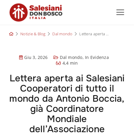
Skip
to
content
Notizie & Blog
Dal mondo
Lettera aperta ai Salesiani Cooperatori di tutto il mondo da Antonio Boccia, già Coordinatore Mondiale dell’Associazione
Giu 3, 2026
Dal mondo
,
In Evidenza
4,4 min
Lettera aperta ai Salesiani
Cooperatori di tutto il
mondo da Antonio Boccia,
già Coordinatore
Mondiale
dell’Associazione