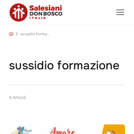
Skip
to
content
sussidio formazione
sussidio formazione
9 Articoli