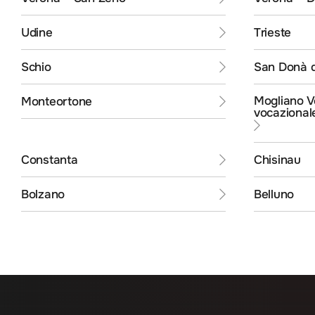
Udine
Trieste
Schio
San Donà d
Mogliano V
Monteortone
vocazional
Constanta
Chisinau
Bolzano
Belluno