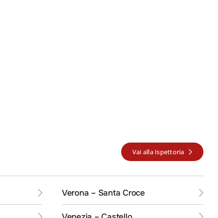
Vai alla Ispettoria
INE
Verona – Santa Croce
Venezia – Castello