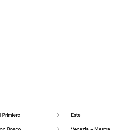
 Primiero
Este
Don Bosco
Venezia – Mestre