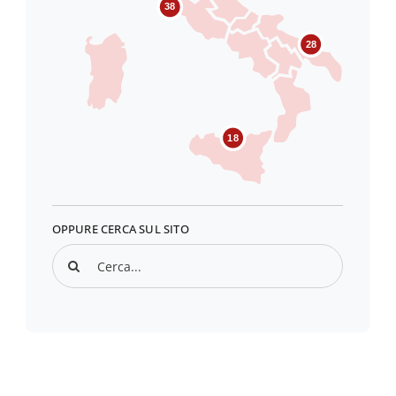
38
28
18
OPPURE CERCA SUL SITO
Search
for: