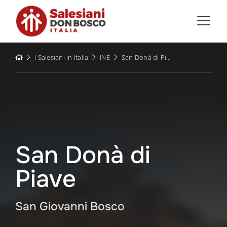
Skip
to
content
I Salesiani in Italia
INE
San Donà di Piave
San Donà di
Piave
San Giovanni Bosco