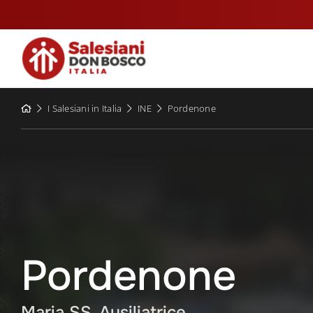
Skip
to
content
I Salesiani in Italia
INE
Pordenone
Pordenone
Maria SS. Ausiliatrice