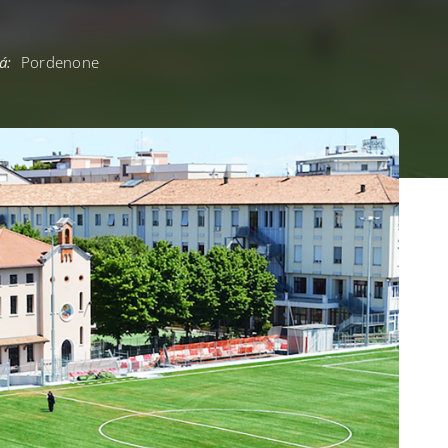
á:
Pordenone