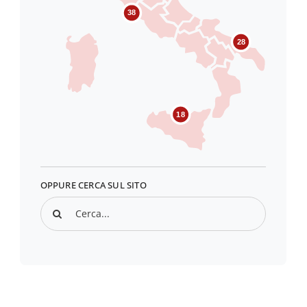
38
28
18
OPPURE CERCA SUL SITO
Search
for: