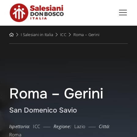
Skip
to
content
I Salesiani in Italia
ICC
Roma – Gerini
Roma – Gerini
San Domenico Savio
Ispettoria:
ICC
Regione:
Lazio
Cittá:
Roma