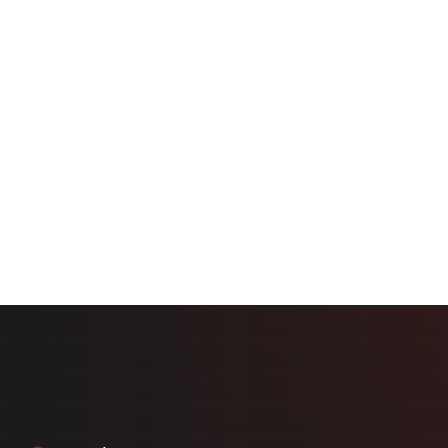
Search
for: