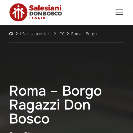
Skip
to
content
I Salesiani in Italia
ICC
Roma – Borgo Ragazzi Don Bosco
Roma – Borgo
Ragazzi Don
Bosco