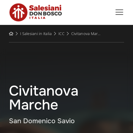
Skip
to
content
I Salesiani in Italia
ICC
Civitanova Marche
Civitanova
Marche
San Domenico Savio