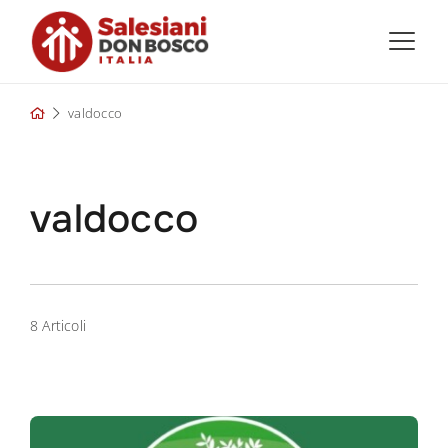
Skip
to
content
valdocco
valdocco
8 Articoli