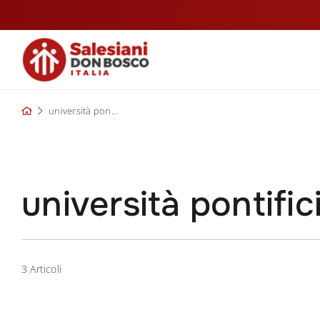
Skip
to
content
università pontificia salesiana
università pontific
3 Articoli