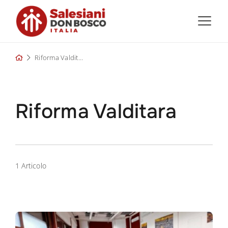
Skip
to
content
Riforma Valditara
Riforma Valditara
1 Articolo