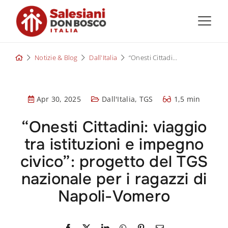
Skip
to
content
Notizie & Blog
Dall'Italia
“Onesti Cittadini: viaggio tra istituzioni e impegno civico”: progetto del TGS nazionale per i ragazzi di Napoli-Vomero
Apr 30, 2025
Dall'Italia
,
TGS
1,5 min
“Onesti Cittadini: viaggio
tra istituzioni e impegno
civico”: progetto del TGS
nazionale per i ragazzi di
Napoli-Vomero