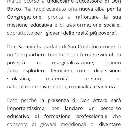
marzo scorso a
undicesimo successore di Don
Bosco
, “ha rappresentato una
nuova alba per la
Congregazione
, pronta a
rafforzare la sua
missione educativa
e di
trasformazione sociale
,
soprattutto
per i giovani delle realtà più povere
”.
Don Saraniti
ha parlato di
San Cristoforo
come di
un “un
quartiere tradito
in cui
forme evidenti di
povertà e marginalizzazione
, hanno
fatto
esplodere
fenomeni come
dispersione
scolastica, maternità precoci
e,
naturalmente,
lavoro nero, criminalità e violenza
”.
Ecco perché
la presenza di Don Attard sarà
importantissima
: per
lanciare un percorso
educativo di formazione professionale
che
consenta ai giovani meridionali di
diventare