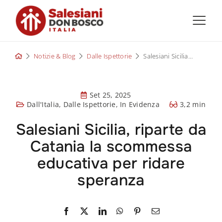
Skip
to
content
Notizie & Blog
Dalle Ispettorie
Salesiani Sicilia, riparte da Catania la scommessa educativa per ridare speranza
Set 25, 2025
Dall'Italia
,
Dalle Ispettorie
,
In Evidenza
3,2 min
Salesiani Sicilia, riparte da
Catania la scommessa
educativa per ridare
speranza