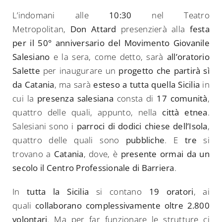
L’indomani alle
10:30
nel Teatro
Metropolitan,
Don Attard
presenzierà alla
festa
per il 50° anniversario del Movimento Giovanile
Salesiano
e la sera, come detto, sarà
all’oratorio
Salette
per inaugurare un
progetto che partirà sì
da Catania
, ma sarà
esteso a tutta quella Sicilia
in
cui la
presenza salesiana
consta di
17 comunità
,
quattro delle quali, appunto, nella
città etnea
.
Salesiani sono i
parroci di dodici chiese dell’Isola
,
quattro delle quali sono
pubbliche
. E
tre
si
trovano a
Catania
, dove, è
presente ormai da un
secolo il Centro Professionale di Barriera
.
In
tutta la Sicilia
si contano
19 oratori
, ai
quali
collaborano complessivamente oltre 2.800
volontari
. Ma per far funzionare le strutture ci