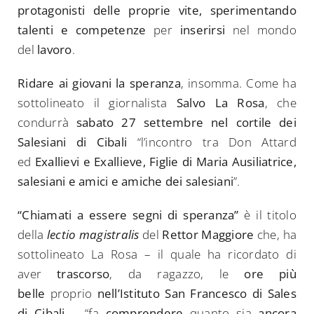
protagonisti delle proprie vite, sperimentando
talenti e competenze
per
inserirsi
nel mondo
del
lavoro
.
Ridare ai giovani la speranza
, insomma. Come ha
sottolineato il giornalista
Salvo La Rosa
, che
condurrà
sabato 27 settembre nel cortile dei
Salesiani di Cibali
“l’incontro tra Don Attard
ed
Exallievi e Exallieve, Figlie di Maria Ausiliatrice,
salesiani e amici e amiche dei salesiani
”.
“Chiamati a essere segni di speranza”
è il titolo
della
lectio magistralis
del
Rettor Maggiore
che, ha
sottolineato La Rosa – il quale ha ricordato di
aver
trascorso
, da ragazzo, le
ore più
belle
proprio
nell’Istituto San Francesco di Sales
di Cibali
– “fa
comprendere
quanto sia
ancora