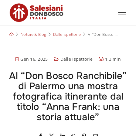
Skip
to
content
Notizie & Blog
Dalle Ispettorie
Al “Don Bosco Ranchibile” di Palermo una mostra fotografica itinerante dal titolo “Anna Frank: una storia attuale”
Gen 16, 2025
Dalle Ispettorie
1,3 min
Al “Don Bosco Ranchibile”
di Palermo una mostra
fotografica itinerante dal
titolo “Anna Frank: una
storia attuale”