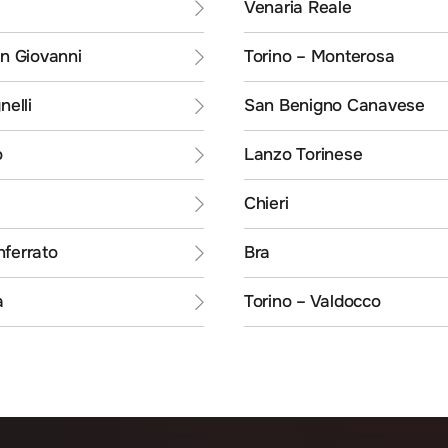
Venaria Reale
an Giovanni
Torino – Monterosa
nelli
San Benigno Canavese
o
Lanzo Torinese
Chieri
ferrato
Bra
a
Torino – Valdocco