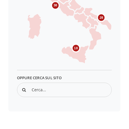
38
28
18
OPPURE CERCA SUL SITO
Search
for: