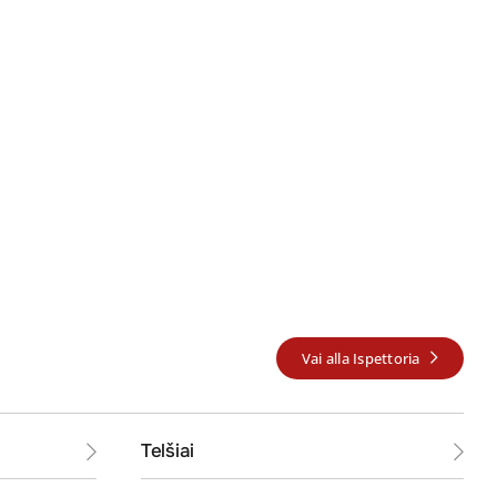
Vai alla Ispettoria
ICP
Telšiai