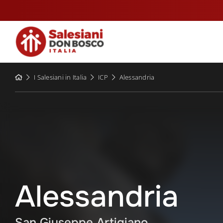
Skip
to
content
I Salesiani in Italia
ICP
Alessandria
Alessandria
San Giuseppe Artigiano