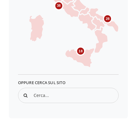
38
28
18
OPPURE CERCA SUL SITO
Search
for: