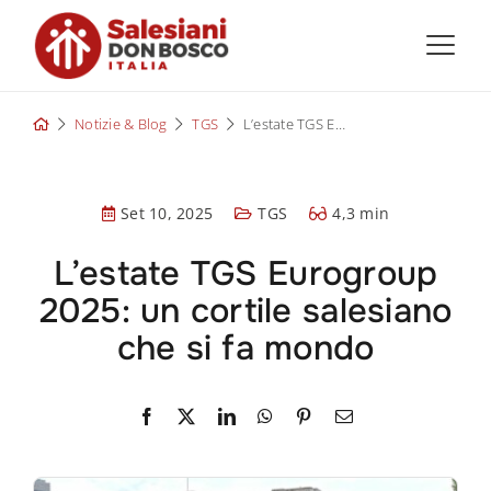
Skip
to
content
Notizie & Blog
TGS
L’estate TGS Eurogroup 2025: un cortile salesiano che si fa mondo
Set 10, 2025
TGS
4,3 min
L’estate TGS Eurogroup
2025: un cortile salesiano
che si fa mondo