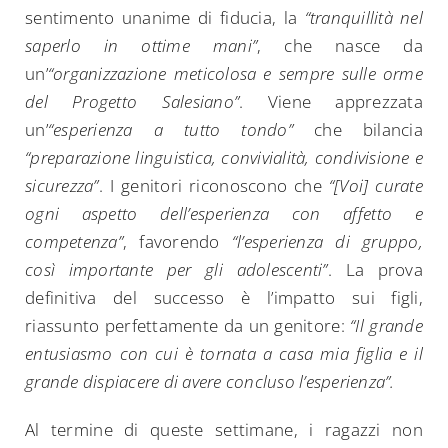
for:
sentimento unanime di fiducia, la
“tranquillità nel
saperlo in ottime mani”
, che nasce da
un’
“o
rganizzazione meticolosa e sempre sulle orme
del Progetto Salesiano”
. Viene apprezzata
un’
“esperienza a tutto tondo”
che bilancia
“preparazione linguistica, convivialità, condivisione e
sicurezza”
. I genitori riconoscono che
“[Voi] curate
ogni aspetto dell’esperienza con affetto e
competenza”
, favorendo
“l’esperienza di gruppo,
così importante per gli adolescenti”
. La prova
definitiva del successo è l’impatto sui figli,
riassunto perfettamente da un genitore:
“Il grande
entusiasmo con cui è tornata a casa mia figlia e il
grande dispiacere di avere concluso l’esperienza”.
Al termine di queste settimane, i ragazzi non