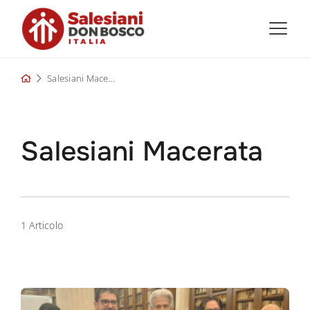
Skip
to
content
Salesiani Macerata
Salesiani Macerata
1 Articolo