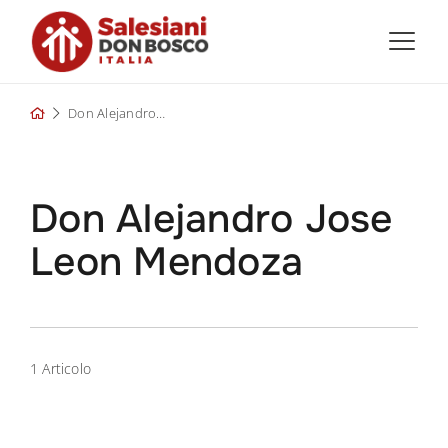
Skip
to
content
Don Alejandro Jose Leon Mendoza
Don Alejandro Jose
Leon Mendoza
1 Articolo