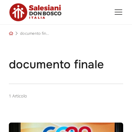
Skip
to
content
documento finale
documento finale
1 Articolo