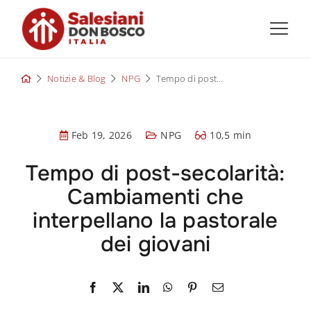
Skip
to
content
Notizie & Blog
NPG
Tempo di post-secolarità: Cambiamenti che interpellano la pastorale dei giovani
Feb 19, 2026
NPG
10,5 min
Tempo di post-secolarità:
Cambiamenti che
interpellano la pastorale
dei giovani