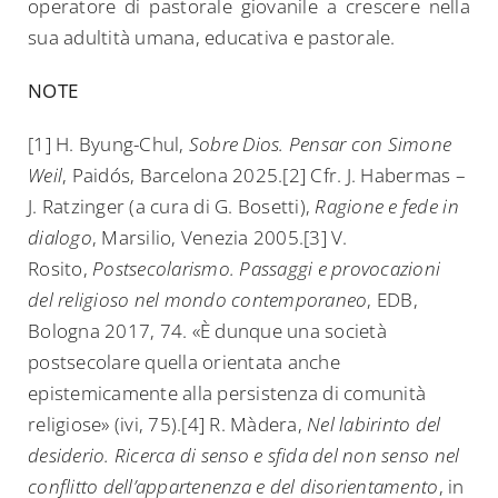
operatore di pastorale giovanile a crescere nella
sua adultità umana, educativa e pastorale.
NOTE
[1] H. Byung-Chul,
Sobre Dios. Pensar con Simone
Weil
, Paidós, Barcelona 2025.[2] Cfr. J. Habermas –
J. Ratzinger (a cura di G. Bosetti),
Ragione e fede in
dialogo
, Marsilio, Venezia 2005.[3] V.
Rosito,
Postsecolarismo. Passaggi e provocazioni
del religioso nel mondo contemporaneo
, EDB,
Bologna 2017, 74. «È dunque una società
postsecolare quella orientata anche
epistemicamente alla persistenza di comunità
religiose» (ivi, 75).[4] R. Màdera,
Nel labirinto del
desiderio. Ricerca di senso e sfida del non senso nel
conflitto dell’appartenenza e del disorientamento
, in