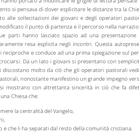
hanno portato a modificare le griglie di lettura pensate n
to si pensava di dover esplicitare le distanze tra la Chie
o alle sollecitazioni dei giovani e degli operatori pastor
modificato il punto di partenza e il percorso nella narrazion
ue parti hanno lasciato spazio ad una presentazione 
iaramente resa esplicita negli incontri. Questa autopres
ni reciproche e conduce ad una prima spiegazione sul per
ncrociarsi. Da un lato i giovani si presentano con semplici
i discostano molto da ciò che gli operatori pastorali vedo
 pastorali, nonostante manifestino un grande impegno verso 
i, si mostrano con altrettanta sincerità in ciò che fa dife
a una Chiesa che:
imere la centralità del Vangelo,
ni,
o e che li ha separati dal resto della comunità cristiana.