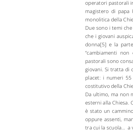
operatori pastorali i
magistero di papa 
monolitica della Chi
Due sono i temi che
che i giovani auspic
donna[5] e la partec
“cambiamenti non c
pastorali sono consa
giovani. Si tratta d
placet: i numeri 55
costitutivo della Chi
Da ultimo, ma non me
esterni alla Chiesa. 
è stato un cammino n
oppure assenti, manc
tra cui la scuola… a