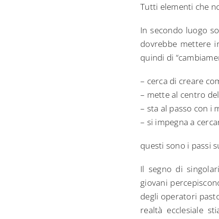
Tutti elementi che no
In secondo luogo so
dovrebbe mettere in 
quindi di “cambiament
– cerca di creare co
– mette al centro del
– sta al passo con i
– si impegna a cercar
questi sono i passi 
Il segno di singolar
giovani percepiscono
degli operatori past
realtà ecclesiale s