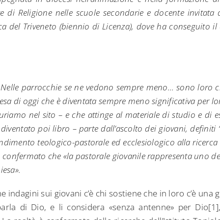
e di Religione nelle scuole secondarie e docente invitata 
ca del Triveneto (biennio di Licenza), dove ha conseguito il
 Nelle parrocchie se ne vedono sempre meno… sono loro c
hiesa di oggi che è diventata sempre meno significativa per lo
riamo nel sito – e che attinge al materiale di studio e di 
diventato poi libro – parte dall’ascolto dei giovani, definiti 
dimento teologico-pastorale ed ecclesiologico alla ricerca 
e confermato che «la pastorale giovanile rappresenta uno dei 
iesa».
 indagini sui giovani c’è chi sostiene che in loro c’è una 
arla di Dio, e li considera «senza antenne» per Dio[1],