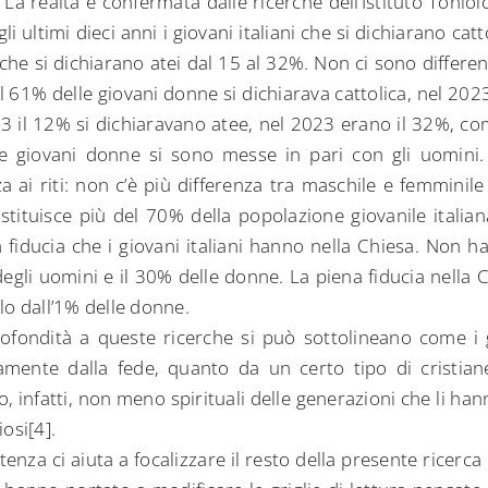
]. La realtà è confermata dalle ricerche dell’Istituto Toni
li ultimi dieci anni i giovani italiani che si dichiarano cat
che si dichiarano atei dal 15 al 32%. Non ci sono differenz
l 61% delle giovani donne si dichiarava cattolica, nel 202
3 il 12% si dichiaravano atee, nel 2023 erano il 32%, co
e giovani donne si sono messe in pari con gli uomini
a ai riti: non c’è più differenza tra maschile e femminil
 costituisce più del 70% della popolazione giovanile italia
 fiducia che i giovani italiani hanno nella Chiesa. Non 
degli uomini e il 30% delle donne. La piena fiducia nella 
lo dall’1% delle donne.
fondità a queste ricerche si può sottolineano come i 
amente dalla fede, quanto da un certo tipo di cristian
o, infatti, non meno spirituali delle generazioni che li ha
osi[4].
nza ci aiuta a focalizzare il resto della presente ricerca