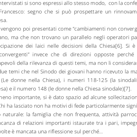
ntervistati si sono espressi allo stesso modo, con la conf
Francesco: segno che si può prospettare un rinnovame
esa.
 vengono poi presentati come “cambiamenti non converge
ano, ma che non trovano un parallelo negli operatori past
ipazione dei laici nelle decisioni della Chiesa[6]. Si è
onvergenti” invece che di direzioni opposte perché 
pevoli della rilevanza di questi temi, ma non li considera
i due temi che nel Sinodo dei giovani hanno ricevuto la m
 (Le donne nella Chiesa), i numeri 118-125 (la sinod
esa) e il numero 148 (le donne nella Chiesa sinodale)[7].
no importante, si è dato spazio ad alcune sollecitazion
Chi ha lasciato non ha motivi di fede particolarmente signi
aturale: la famiglia che non frequenta, attività parroc
anza di relazioni importanti istaurate tra i pari, impegni 
 volte è mancata una riflessione sul perché…