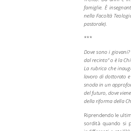
famiglie. È insegnant
nella Facoltà Teologi
pastorale).
***
Dove sono i giovani?
dal recinto” o è la C
La rubrica che inaugu
lavoro di dottorato e 
snoda in un approfon
del futuro, dove vien
della riforma della Ch
Riprendendo le ultime
sordità quando si p