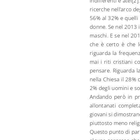
indifferenti e atei[2
ricerche nell’arco deg
56% al 32% e quelli 
donne. Se nel 2013 i
maschi. E se nel 201
che è certo è che l
riguarda la frequenz
mai i riti cristiani
pensare. Riguarda la
nella Chiesa il 28% 
2% degli uomini e so
Andando però in pro
allontanati complet
giovani si dimostran
piuttosto meno religi
Questo punto di parte