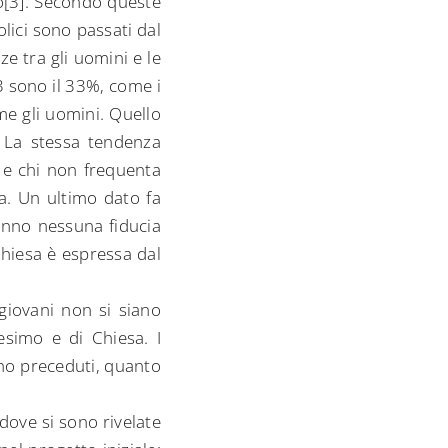
olo[3]. Secondo queste
tolici sono passati dal
e tra gli uomini e le
3 sono il 33%, come i
me gli uomini. Quello
. La stessa tendenza
e e chi non frequenta
na. Un ultimo dato fa
hanno nessuna fiducia
Chiesa è espressa dal
giovani non si siano
esimo e di Chiesa. I
nno preceduti, quanto
 dove si sono rivelate