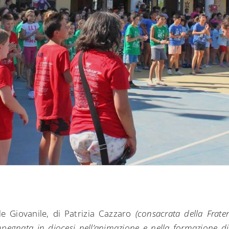
e Giovanile, di Patrizia Cazzaro
(consacrata della Frat
pegnata in diocesi nell’animazione e nella formazione di