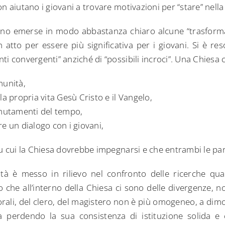
n aiutano i giovani a trovare motivazioni per “stare” nella
no emerse in modo abbastanza chiaro alcune “trasforma
atto per essere più significativa per i giovani. Si è re
i convergenti” anziché di “possibili incroci”. Una Chiesa 
munità,
la propria vita Gesù Cristo e il Vangelo,
 mutamenti del tempo,
e un dialogo con i giovani,
su cui la Chiesa dovrebbe impegnarsi e che entrambi le par
ità è messo in rilievo nel confronto delle ricerche qual
 che all’interno della Chiesa ci sono delle divergenze, n
orali, del clero, del magistero non è più omogeneo, a dim
tia perdendo la sua consistenza di istituzione solida e