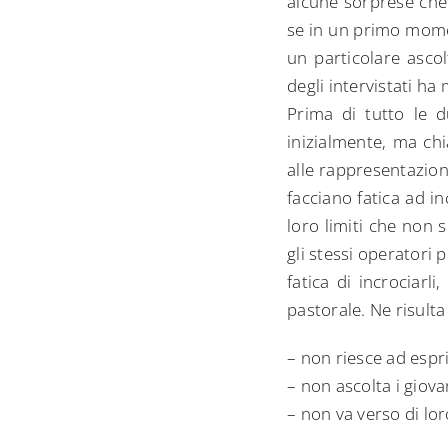
alcune sorprese che 
se in un primo momen
un particolare ascolt
degli intervistati ha 
Prima di tutto le d
inizialmente, ma ch
alle rappresentazio
facciano fatica ad i
loro limiti che non s
gli stessi operatori
fatica di incrociarl
pastorale. Ne risult
– non riesce ad espr
– non ascolta i giova
– non va verso di lor