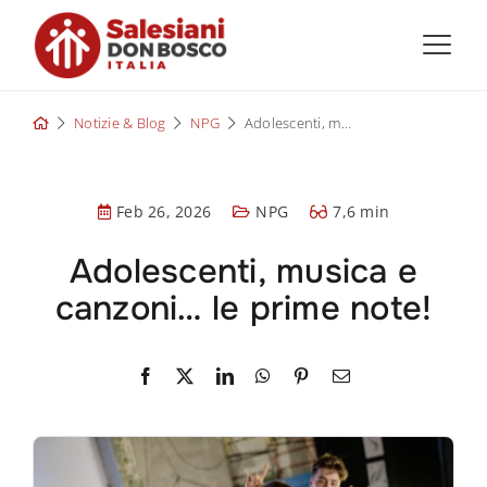
Skip
to
content
Notizie & Blog
NPG
Adolescenti, musica e canzoni… le prime note!
Feb 26, 2026
NPG
7,6 min
Adolescenti, musica e
canzoni… le prime note!