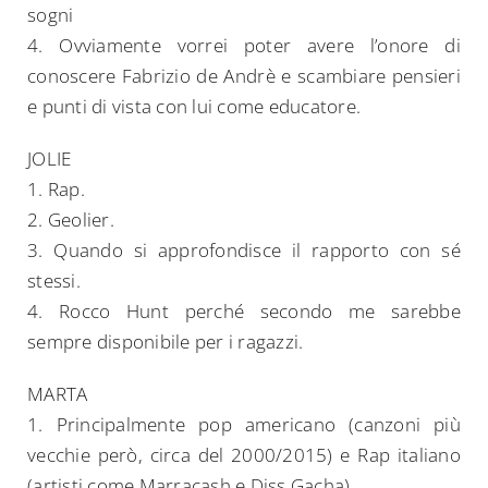
sogni
4. Ovviamente vorrei poter avere l’onore di
conoscere Fabrizio de Andrè e scambiare pensieri
e punti di vista con lui come educatore.
JOLIE
1. Rap.
2. Geolier.
3. Quando si approfondisce il rapporto con sé
stessi.
Search
4. Rocco Hunt perché secondo me sarebbe
for:
sempre disponibile per i ragazzi.
MARTA
1. Principalmente pop americano (canzoni più
vecchie però, circa del 2000/2015) e Rap italiano
(artisti come Marracash e Diss Gacha)