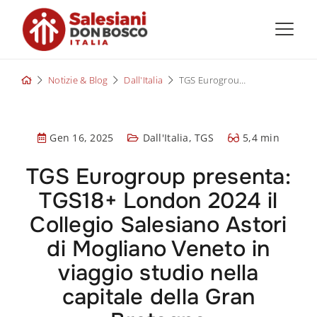
Skip
to
content
Notizie & Blog
Dall'Italia
TGS Eurogroup presenta: TGS18+ London 2024 il Collegio Salesiano Astori di Mogliano Veneto in viaggio studio nella capitale della Gran Bretagna
Gen 16, 2025
Dall'Italia
,
TGS
5,4 min
TGS Eurogroup presenta:
TGS18+ London 2024 il
Collegio Salesiano Astori
di Mogliano Veneto in
viaggio studio nella
capitale della Gran