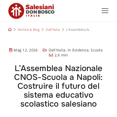
Skip
to
content
Notizie & Blog
Dall'Italia
L’Assemblea Nazionale CNOS-Scuola a Napoli: Costruire il futuro del sistema educativo scolastico salesiano
Mag 12, 2026
Dall'Italia
,
In Evidenza
,
Scuola
2,6 min
L’Assemblea Nazionale
CNOS-Scuola a Napoli:
Costruire il futuro del
sistema educativo
scolastico salesiano