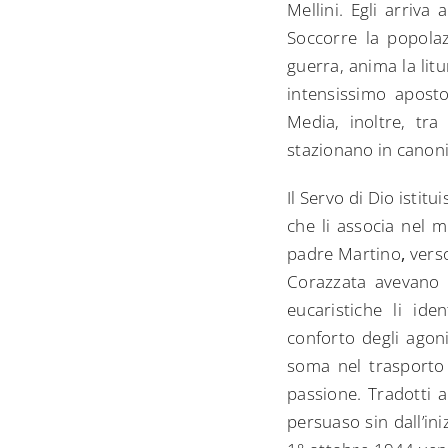
Mellini. Egli arriva
Soccorre la popolaz
guerra, anima la lit
intensissimo apostol
Media, inoltre, tra
stazionano in canon
Il Servo di Dio istit
che li associa nel m
padre Martino
,
verso
Corazzata avevano a
eucaristiche li ide
conforto degli agoni
soma nel trasporto 
passione. Tradotti a
persuaso sin dall’ini