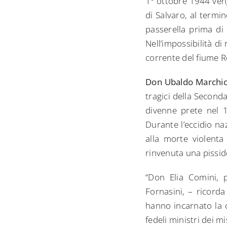
1° ottobre 1944 veng
di Salvaro, al termin
passerella prima di f
Nell’impossibilità d
corrente del fiume R
Don Ubaldo Marchio
tragici della Second
divenne prete nel 
Durante l’eccidio na
alla morte violenta 
rinvenuta una pisside
“Don Elia Comini, 
Fornasini, – ricord
hanno incarnato la c
fedeli ministri dei mi