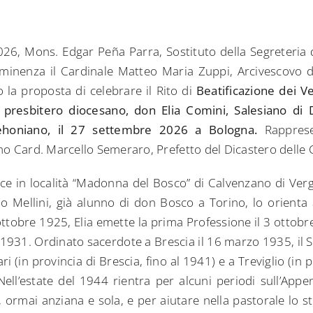
26, Mons. Edgar Peña Parra, Sostituto della Segreteria 
inenza il Cardinale Matteo Maria Zuppi, Arcivescovo 
 la proposta di celebrare il Rito di
Beatificazione dei Ve
 presbitero diocesano, don Elia Comini, Salesiano di
Dehoniano, il 27 settembre 2026 a Bologna.
Rappres
mo Card. Marcello Semeraro, Prefetto del Dicastero delle 
e in località “Madonna del Bosco” di Calvenzano di Verg
 Mellini, già alunno di don Bosco a Torino, lo orienta a
° ottobre 1925, Elia emette la prima Professione il 3 ottob
1931. Ordinato sacerdote a Brescia il 16 marzo 1935, il Se
ri (in provincia di Brescia, fino al 1941) e a Treviglio (in
Nell’estate del 1944 rientra per alcuni periodi sull’App
ormai anziana e sola, e per aiutare nella pastorale lo 