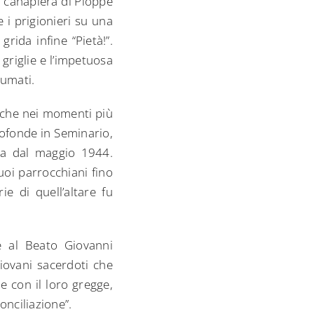
a canapiera di Pioppe
e i prigionieri su una
grida infine “Pietà!”.
griglie e l’impetuosa
sumati.
nche nei momenti più
rofonde in Seminario,
ia dal maggio 1944.
uoi parrocchiani fino
ie di quell’altare fu
e al Beato Giovanni
iovani sacerdoti che
e con il loro gregge,
conciliazione”.