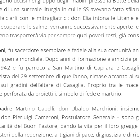
ono uccisi nel gruppo degli “inabili” presso la Botte dell
e di una surreale liturgia in cui le SS avevano fatto sfilar
alciarli con le mitragliatrici: don Elia intona le Litanie e 
i recuperare le salme, verranno successivamente aperte le 
eno trasporterà via per sempre quei poveri resti, già con
ni,
fu sacerdote esemplare e fedele alla sua comunità a
a guerra mondiale. Dopo anni di formazione e amicizie p
1942 e fu parroco a San Martino di Caprara e Casagl
zista del 29 settembre di quell’anno, rimase accanto ai s
sui gradini dell’altare di Casaglia. Proprio tra le macer
 perforata da proiettili, simbolo di fede e martirio.
padre Martino Capelli, don Ubaldo Marchioni, insiem
a don Pierluigi Cameroni, Postulatore Generale – sono g
arità del Buon Pastore, dando la vita per il loro gregge 
steri della redenzione, artigiani di pace, di giustizia e di ri