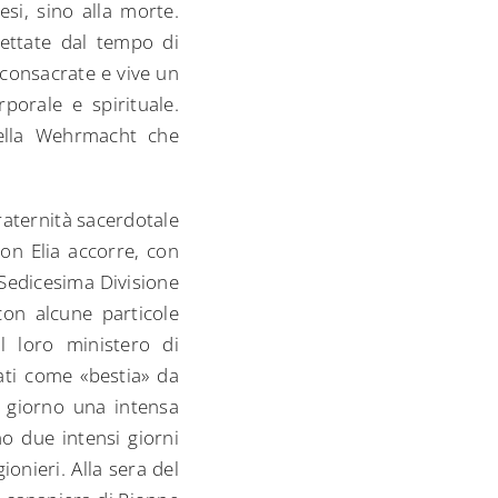
esi, sino alla morte.
dettate dal tempo di
 consacrate e vive un
rporale e spirituale.
 della Wehrmacht che
aternità sacerdotale
don Elia accorre, con
 Sedicesima Divisione
con alcune particole
el loro ministero di
sati come «bestia» da
l giorno una intensa
no due intensi giorni
ionieri. Alla sera del