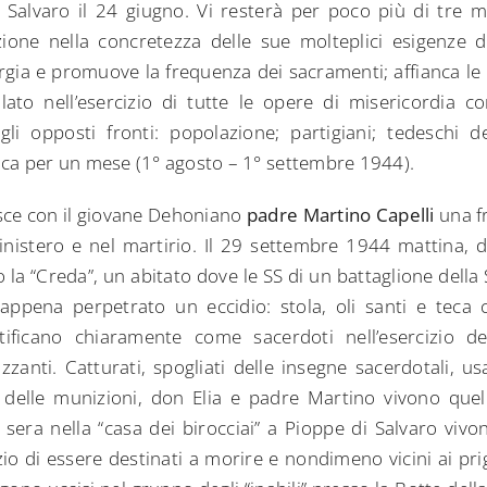
 a Salvaro il 24 giugno. Vi resterà per poco più di tre m
ione nella concretezza delle sue molteplici esigenze 
urgia e promuove la frequenza dei sacramenti; affianca le
ato nell’esercizio di tutte le opere di misericordia co
 gli opposti fronti: popolazione; partigiani; tedeschi
ica per un mese (1° agosto – 1° settembre 1944).
uisce con il giovane Dehoniano
padre Martino Capelli
una fr
inistero e nel martirio. Il 29 settembre 1944 mattina, 
 la “Creda”, un abitato dove le SS di un battaglione della
ppena perpetrato un eccidio: stola, oli santi e teca 
ntificano chiaramente come sacerdoti nell’esercizio d
zzanti. Catturati, spogliati delle insegne sacerdotali, u
delle munizioni, don Elia e padre Martino vivono que
 sera nella “casa dei birocciai” a Pioppe di Salvaro vivo
zio di essere destinati a morire e nondimeno vicini ai prig