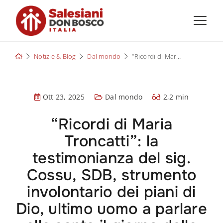
Skip
to
content
Notizie & Blog
Dal mondo
“Ricordi di Maria Troncatti”: la testimonianza del sig. Cossu, SDB, strumento involontario dei piani di Dio, ultimo uomo a parlare alla santa il giorno della sua morte
Ott 23, 2025
Dal mondo
2,2 min
“Ricordi di Maria
Troncatti”: la
testimonianza del sig.
Cossu, SDB, strumento
involontario dei piani di
Dio, ultimo uomo a parlare