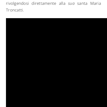
rivolgendosi direttamente alla
sua
santa Maria
Troncatti.