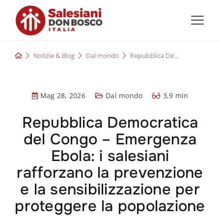
Skip
to
content
Notizie & Blog
Dal mondo
Repubblica Democratica del Congo – Emergenza Ebola: i salesiani rafforzano la prevenzione e la sensibilizzazione per proteggere la popolazione
Mag 28, 2026
Dal mondo
3,9 min
Repubblica Democratica
del Congo – Emergenza
Ebola: i salesiani
rafforzano la prevenzione
e la sensibilizzazione per
proteggere la popolazione