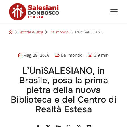
Skip
to
content
Notizie & Blog
Dal mondo
L’UniSALESIANO, in Brasile, posa la prima pietra della nuova Biblioteca e del Centro di Realtà Estesa
Mag 28, 2026
Dal mondo
3,9 min
L’UniSALESIANO, in
Brasile, posa la prima
pietra della nuova
Biblioteca e del Centro di
Realtà Estesa