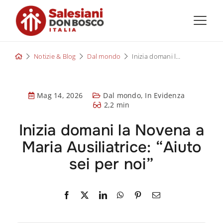
Skip
to
content
Notizie & Blog
Dal mondo
Inizia domani la Novena a Maria Ausiliatrice: “Aiuto sei per noi”
Mag 14, 2026
Dal mondo
,
In Evidenza
2,2 min
Inizia domani la Novena a
Maria Ausiliatrice: “Aiuto
sei per noi”