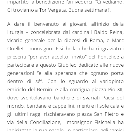
impartito la benedizione l’arrivederci: “Ci vediamo.
Ci troviamo a Tor Vergata. Buona settimana!”.
A dare il benvenuto ai giovani, all’inizio della
liturgia – concelebrata dai cardinali Baldo Reina,
vicario generale per la diocesi di Roma, e Marc
Ouellet – monsignor Fisichella, che ha ringraziato i
presenti “per aver accolto l’invito” del Pontefice a
partecipare a questo Giubileo dedicato alle nuove
generazioni “e alla speranza che ognuno porta
dentro di sé”. Con lo sguardo al variopinto
emiciclo del Bernini e alla contigua piazza Pio XII,
dove sventolavano bandiere di svariati Paesi del
mondo, bandane e cappellini, mentre il sole cala e
gli ultimi raggi rischiaravano piazza San Pietro e
via della Conciliazione, monsignor Fisichella ha
indirizzato le sue parole, in particolare, agli “amici