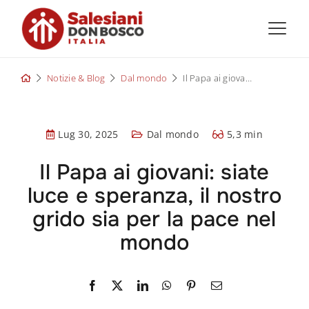
Skip
to
content
Notizie & Blog
Dal mondo
Il Papa ai giovani: siate luce e speranza, il nostro grido sia per la pace nel mondo
Lug 30, 2025
Dal mondo
5,3 min
Il Papa ai giovani: siate
luce e speranza, il nostro
grido sia per la pace nel
mondo