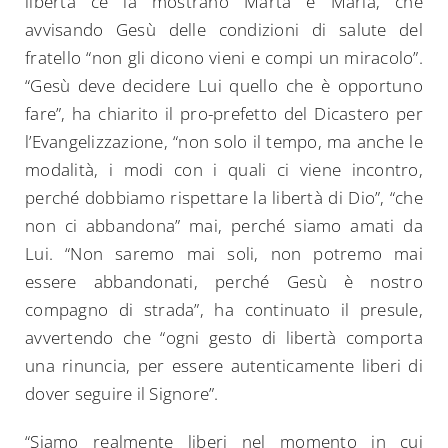
libertà ce la mostrano Marta e Maria, che
avvisando Gesù delle condizioni di salute del
fratello “non gli dicono vieni e compi un miracolo”.
“Gesù deve decidere Lui quello che è opportuno
fare”, ha chiarito il pro-prefetto del Dicastero per
Search
l’Evangelizzazione, “non solo il tempo, ma anche le
for:
modalità, i modi con i quali ci viene incontro,
perché dobbiamo rispettare la libertà di Dio”, “che
non ci abbandona” mai, perché siamo amati da
Lui. “Non saremo mai soli, non potremo mai
essere abbandonati, perché Gesù è nostro
compagno di strada”, ha continuato il presule,
avvertendo che “ogni gesto di libertà comporta
una rinuncia, per essere autenticamente liberi di
dover seguire il Signore”.
“Siamo realmente liberi nel momento in cui