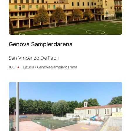
Genova Sampierdarena
Search
San Vincenzo De'Paoli
for:
•
ICC
Liguria /
Genova-Sampierdarena