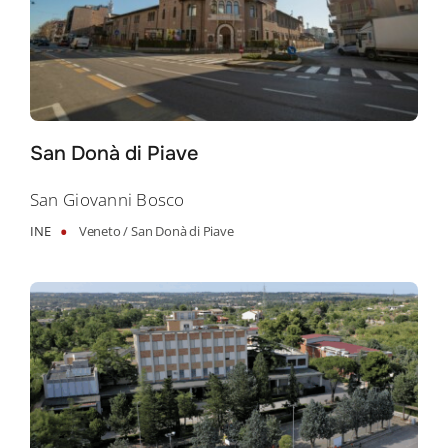
San Donà di Piave
San Giovanni Bosco
•
INE
Veneto /
San Donà di Piave