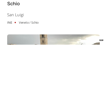
Schio
San Luigi
•
INE
Veneto /
Schio
Terni
San Francesco di Sales